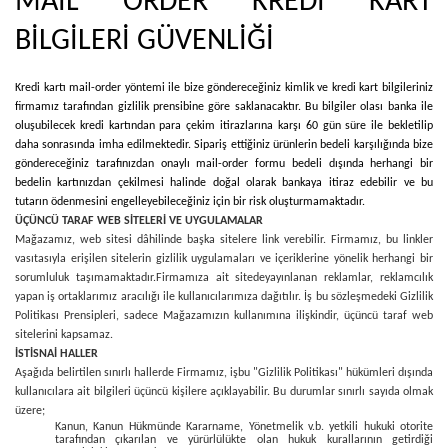
MAİL ORDER KREDİ KART
BİLGİLERİ GÜVENLİĞİ
Kredi kartı mail-order yöntemi ile bize göndereceğiniz kimlik ve kredi kart bilgileriniz
firmamız tarafından gizlilik prensibine göre saklanacaktır. Bu bilgiler olası banka ile
oluşubilecek kredi kartından para çekim itirazlarına karşı 60 gün süre ile bekletilip
daha sonrasında imha edilmektedir. Sipariş ettiğiniz ürünlerin bedeli karşılığında bize
göndereceğiniz tarafınızdan onaylı mail-order formu bedeli dışında herhangi bir
bedelin kartınızdan çekilmesi halinde doğal olarak bankaya itiraz edebilir ve bu
tutarın ödenmesini engelleyebileceğiniz için bir risk oluşturmamaktadır.
ÜÇÜNCÜ TARAF WEB SİTELERİ VE UYGULAMALAR
Mağazamız, web sitesi dâhilinde başka sitelere link verebilir. Firmamız, bu linkler
vasıtasıyla erişilen sitelerin gizlilik uygulamaları ve içeriklerine yönelik herhangi bir
sorumluluk taşımamaktadır.
Firmamıza ait sitede
yayınlanan reklamlar, reklamcılık
yapan iş ortaklarımız aracılığı ile kullanıcılarımıza dağıtılır. İş bu sözleşmedeki Gizlilik
Politikası Prensipleri, sadece Mağazamızın kullanımına ilişkindir, üçüncü taraf web
sitelerini kapsamaz.
İSTİSNAİ HALLER
Aşağıda belirtilen sınırlı hallerde Firmamız, işbu "Gizlilik Politikası" hükümleri dışında
kullanıcılara ait bilgileri üçüncü kişilere açıklayabilir. Bu durumlar sınırlı sayıda olmak
üzere;
Kanun, Kanun Hükmünde Kararname, Yönetmelik v.b. yetkili hukuki otorite
tarafından çıkarılan ve yürürlülükte olan hukuk kurallarının getirdiği