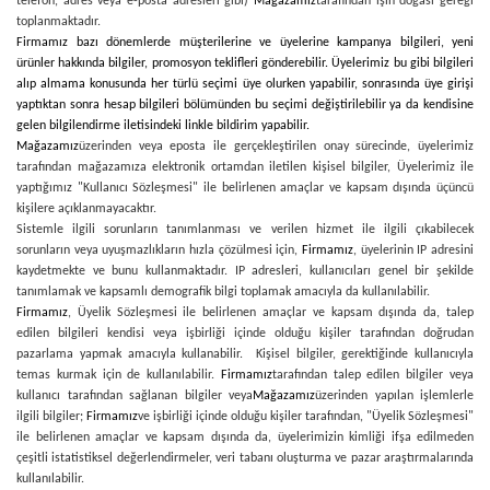
telefon, adres veya e-posta adresleri gibi)
Mağazamız
tarafından işin doğası gereği
toplanmaktadır.
Firmamız bazı dönemlerde müşterilerine ve üyelerine kampanya bilgileri, yeni
ürünler hakkında bilgiler, promosyon teklifleri gönderebilir. Üyelerimiz bu gibi bilgileri
alıp almama konusunda her türlü seçimi üye olurken yapabilir, sonrasında üye girişi
yaptıktan sonra hesap bilgileri bölümünden bu seçimi değiştirilebilir ya da kendisine
gelen bilgilendirme iletisindeki linkle bildirim yapabilir.
Mağazamız
üzerinden veya eposta ile gerçekleştirilen onay sürecinde, üyelerimiz
tarafından mağazamıza elektronik ortamdan iletilen kişisel bilgiler, Üyelerimiz ile
yaptığımız "Kullanıcı Sözleşmesi" ile belirlenen amaçlar ve kapsam dışında üçüncü
kişilere açıklanmayacaktır.
Sistemle ilgili sorunların tanımlanması ve verilen hizmet ile ilgili çıkabilecek
sorunların veya uyuşmazlıkların hızla çözülmesi için,
Firmamız
, üyelerinin IP adresini
kaydetmekte ve bunu kullanmaktadır. IP adresleri, kullanıcıları genel bir şekilde
tanımlamak ve kapsamlı demografik bilgi toplamak amacıyla da kullanılabilir.
Firmamız
, Üyelik Sözleşmesi ile belirlenen amaçlar ve kapsam dışında da, talep
edilen bilgileri kendisi veya işbirliği içinde olduğu kişiler tarafından doğrudan
pazarlama yapmak amacıyla kullanabilir. Kişisel bilgiler, gerektiğinde kullanıcıyla
temas kurmak için de kullanılabilir.
Firmamız
tarafından talep edilen bilgiler veya
kullanıcı tarafından sağlanan bilgiler veya
Mağazamız
üzerinden yapılan işlemlerle
ilgili bilgiler;
Firmamız
ve işbirliği içinde olduğu kişiler tarafından, "Üyelik Sözleşmesi"
ile belirlenen amaçlar ve kapsam dışında da, üyelerimizin kimliği ifşa edilmeden
çeşitli istatistiksel değerlendirmeler, veri tabanı oluşturma ve pazar araştırmalarında
kullanılabilir.