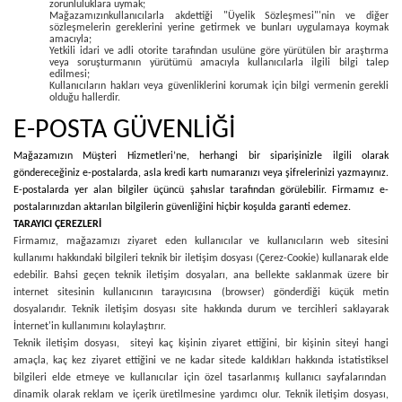
zorunluluklara uymak;
Mağazamızınkullanıcılarla akdettiği "Üyelik Sözleşmesi"'nin ve diğer
sözleşmelerin gereklerini yerine getirmek ve bunları uygulamaya koymak
amacıyla;
Yetkili idari ve adli otorite tarafından usulüne göre yürütülen bir araştırma
veya soruşturmanın yürütümü amacıyla kullanıcılarla ilgili bilgi talep
edilmesi;
Kullanıcıların hakları veya güvenliklerini korumak için bilgi vermenin gerekli
olduğu hallerdir.
E-POSTA GÜVENLİĞİ
Mağazamızın Müşteri Hizmetleri’ne, herhangi bir siparişinizle ilgili olarak
göndereceğiniz e-postalarda, asla kredi kartı numaranızı veya şifrelerinizi yazmayınız.
E-postalarda yer alan bilgiler üçüncü şahıslar tarafından görülebilir. Firmamız e-
postalarınızdan aktarılan bilgilerin güvenliğini hiçbir koşulda garanti edemez.
TARAYICI ÇEREZLERİ
Firmamız, mağazamızı ziyaret eden kullanıcılar ve kullanıcıların web sitesini
kullanımı hakkındaki bilgileri teknik bir iletişim dosyası (Çerez-Cookie) kullanarak elde
edebilir. Bahsi geçen teknik iletişim dosyaları, ana bellekte saklanmak üzere bir
internet sitesinin kullanıcının tarayıcısına (browser) gönderdiği küçük metin
dosyalarıdır. Teknik iletişim dosyası site hakkında durum ve tercihleri saklayarak
İnternet'in kullanımını kolaylaştırır.
Teknik iletişim dosyası, siteyi kaç kişinin ziyaret ettiğini, bir kişinin siteyi hangi
amaçla, kaç kez ziyaret ettiğini ve ne kadar sitede kaldıkları hakkında istatistiksel
bilgileri elde etmeye ve kullanıcılar için özel tasarlanmış kullanıcı sayfalarından
dinamik olarak reklam ve içerik üretilmesine yardımcı olur. Teknik iletişim dosyası,