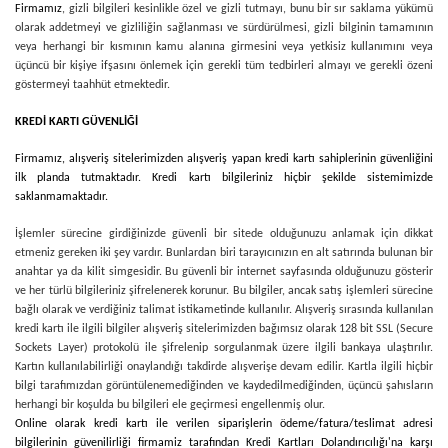
Firmamız
, gizli bilgileri kesinlikle özel ve gizli tutmayı, bunu bir sır saklama yükümü
olarak addetmeyi ve gizliliğin sağlanması ve sürdürülmesi, gizli bilginin tamamının
veya herhangi bir kısmının kamu alanına girmesini veya yetkisiz kullanımını veya
üçüncü bir kişiye ifşasını önlemek için gerekli tüm tedbirleri almayı ve gerekli özeni
göstermeyi taahhüt etmektedir.
KREDİ KARTI GÜVENLİĞİ
Firmamız
, alışveriş sitelerimizden alışveriş yapan kredi kartı sahiplerinin güvenliğini
ilk planda tutmaktadır. Kredi kartı bilgileriniz hiçbir şekilde sistemimizde
saklanmamaktadır.
İşlemler sürecine girdiğinizde güvenli bir sitede olduğunuzu anlamak için dikkat
etmeniz gereken iki şey vardır. Bunlardan biri tarayıcınızın en alt satırında bulunan bir
anahtar ya da kilit simgesidir. Bu güvenli bir internet sayfasında olduğunuzu gösterir
ve her türlü bilgileriniz şifrelenerek korunur. Bu bilgiler, ancak satış işlemleri sürecine
bağlı olarak ve verdiğiniz talimat istikametinde kullanılır. Alışveriş sırasında kullanılan
kredi kartı ile ilgili bilgiler alışveriş sitelerimizden bağımsız olarak 128 bit SSL (Secure
Sockets Layer) protokolü ile şifrelenip sorgulanmak üzere ilgili bankaya ulaştırılır.
Kartın kullanılabilirliği onaylandığı takdirde alışverişe devam edilir. Kartla ilgili hiçbir
bilgi tarafımızdan görüntülenemediğinden ve kaydedilmediğinden, üçüncü şahısların
herhangi bir koşulda bu bilgileri ele geçirmesi engellenmiş olur.
Online olarak kredi kartı ile verilen siparişlerin ödeme/fatura/teslimat adresi
bilgilerinin güvenilirliği firmamiz tarafından Kredi Kartları Dolandırıcılığı'na karşı