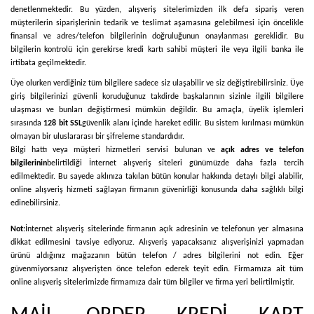
denetlenmektedir. Bu yüzden, alışveriş sitelerimizden ilk defa sipariş veren
müşterilerin siparişlerinin tedarik ve teslimat aşamasına gelebilmesi için öncelikle
finansal ve adres/telefon bilgilerinin doğruluğunun onaylanması gereklidir. Bu
bilgilerin kontrolü için gerekirse kredi kartı sahibi müşteri ile veya ilgili banka ile
irtibata geçilmektedir.
Üye olurken verdiğiniz tüm bilgilere sadece siz ulaşabilir ve siz değiştirebilirsiniz. Üye
giriş bilgilerinizi güvenli koruduğunuz takdirde başkalarının sizinle ilgili bilgilere
ulaşması ve bunları değiştirmesi mümkün değildir. Bu amaçla, üyelik işlemleri
sırasında
128 bit SSL
güvenlik alanı içinde hareket edilir. Bu sistem kırılması mümkün
olmayan bir uluslararası bir şifreleme standardıdır.
Bilgi hattı veya müşteri hizmetleri servisi bulunan ve
açık adres ve telefon
bilgilerinin
belirtildiği İnternet alışveriş siteleri günümüzde daha fazla tercih
edilmektedir. Bu sayede aklınıza takılan bütün konular hakkında detaylı bilgi alabilir,
online alışveriş hizmeti sağlayan firmanın güvenirliği konusunda daha sağlıklı bilgi
edinebilirsiniz.
Not:
İnternet alışveriş sitelerinde firmanın açık adresinin ve telefonun yer almasına
dikkat edilmesini tavsiye ediyoruz. Alışveriş yapacaksanız alışverişinizi yapmadan
ürünü aldığınız mağazanın bütün telefon / adres bilgilerini not edin. Eğer
güvenmiyorsanız alışverişten önce telefon ederek teyit edin. Firmamıza ait tüm
online alışveriş sitelerimizde firmamıza dair tüm bilgiler ve firma yeri belirtilmiştir.