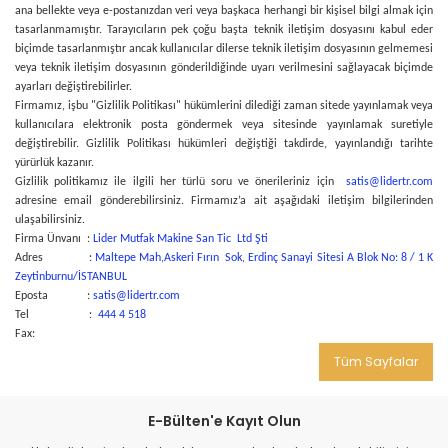
ana bellekte veya e-postanızdan veri veya başkaca herhangi bir kişisel bilgi almak için
tasarlanmamıştır. Tarayıcıların pek çoğu başta teknik iletişim dosyasını kabul eder
biçimde tasarlanmıştır ancak kullanıcılar dilerse teknik iletişim dosyasının gelmemesi
veya teknik iletişim dosyasının gönderildiğinde uyarı verilmesini sağlayacak biçimde
ayarları değiştirebilirler.
Firmamız, işbu "Gizlilik Politikası" hükümlerini dilediği zaman sitede yayınlamak veya
kullanıcılara elektronik posta göndermek veya sitesinde yayınlamak suretiyle
değiştirebilir. Gizlilik Politikası hükümleri değiştiği takdirde, yayınlandığı tarihte
yürürlük kazanır.
Gizlilik politikamız ile ilgili her türlü soru ve önerileriniz için
satis@lidertr.com
adresine email gönderebilirsiniz. Firmamız’a ait aşağıdaki iletişim bilgilerinden
ulaşabilirsiniz.
Firma Ünvanı :
Lider Mutfak Makine San Tic Ltd Şti
Adres :
Maltepe Mah,Askeri Fırın Sok, Erdinç Sanayi Sitesi A Blok No: 8 / 1 K
Zeytinburnu/İSTANBUL
Eposta :
satis@lidertr.com
Tel :
444 4 518
Fax:
Tüm Sayfalar
E-Bülten'e Kayıt Olun