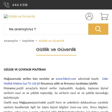
444 4 518
Anasayfa
Sayfalar
Gizlilik ve Güvenlik
Gizlilik ve Güvenlik
GİZLİLİK VE GÜVENLİK POLİTİKASI
Mağazamızda verilen tüm servisler ve
www.lidertr.com
adresinde kayıtlı
Lider
Mutfak Makine San Tic Ltd Şti
firmamıza aittir ve firmamız tarafından işletilir.
Firmamız,
çeşitli amaçlarla kişisel veriler toplayabilir. Aşağıda, toplanan kişisel
verilerin nasıl ve ne şekilde toplandığı, bu verilerin nasıl ve ne şekilde korunduğu
belirtilmiştir.
Üyelik veya
Mağazamız
üzerindeki çeşitli form ve anketlerin doldurulması suretiyle
üyelerin kendileriyle ilgili bir takım kişisel bilgileri (isim-soy isim, firma bilgileri,