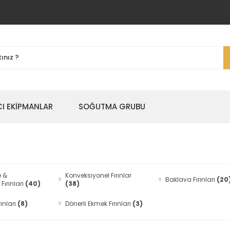
I EKİPMANLAR
SOĞUTMA GRUBU
e &
Konveksiyonel Fırınlar
Baklava Fırınları
(20
ırınları
(40)
(38)
ınları
(8)
Dönerli Ekmek Fırınları
(3)