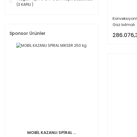
(3 KAPILI )
Konveksiyonlu
Gaz Isıtmalı
Sponsor Ürünler
286.076,
MOBİL KAZANLI SPİRAL ...