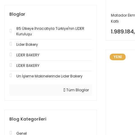
Bloglar
Matador Ekmek
Katlı
85 Ülkeye İhracatıyla Türkiye'nin LİDER
1.989.184
Kuruluşu
Lider Bakery
LİDER BAKERY
YENİ
LİDER BAKERY
Un İşleme Makinelerinde Lider Bakery
Tüm Bloglar
Blog Kategorileri
Genel