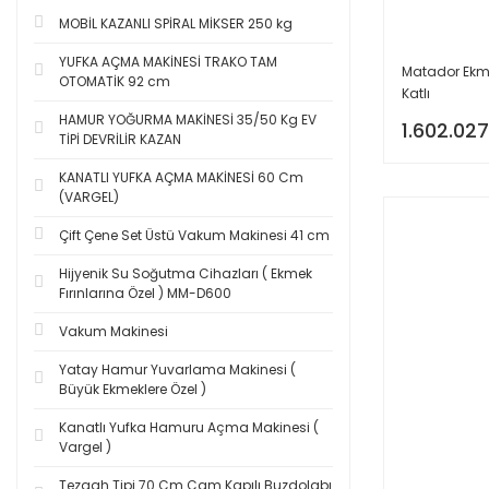
MOBİL KAZANLI SPİRAL MİKSER 250 kg
YUFKA AÇMA MAKİNESİ TRAKO TAM
Matador Ekmek
OTOMATİK 92 cm
Katlı
HAMUR YOĞURMA MAKİNESİ 35/50 Kg EV
1.602.027
TİPİ DEVRİLİR KAZAN
KANATLI YUFKA AÇMA MAKİNESİ 60 Cm
(VARGEL)
Çift Çene Set Üstü Vakum Makinesi 41 cm
Hijyenik Su Soğutma Cihazları ( Ekmek
Fırınlarına Özel ) MM-D600
Vakum Makinesi
Yatay Hamur Yuvarlama Makinesi (
Büyük Ekmeklere Özel )
Kanatlı Yufka Hamuru Açma Makinesi (
Vargel )
Tezgah Tipi 70 Cm Cam Kapılı Buzdolabı