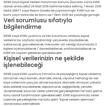
6698 Sayılı Kişisel Verilerin Korunması Kanunu (bundan sonra KVKK
olarak anılacaktır) 24 Mart 2016 tarihinde kabul edilmiş, 7 Nisan 2016
tarihli 29677 sayılı Resmi Gazete’de yayınlanmıştır. KVKK’nun bir
kısmı yayın tarihinde, bir kısmı ise 7 Ekim 2016’da yürürlüğe girmiştir.
Veri sorumlusu sıfatıyla
bilgilendirme
6698 sayılı KVKK uyarınca ve Veri Sorumlusu sıfatıyla, kişisel
verileriniz bu sayfada açıklandığı çerçevede; kaydedilecek,
saklanacak, güncellenecek, mevzuatın izin verdiği durumlarda 3.
kişilere açıklanabilecek / devredilebilecek, sınıflandırılabilecek ve
KVKK’da sayılan şekillerde işlenebilecektir.
Kişisel verilerinizin ne şekilde
işlenebileceği
6698 sayılı KVKK uyarınca, Firmamız ile paylaştığınız kişisel verileriniz,
tamamen veya kısmen, otomatik olarak, veyahut herhangi bir veri
kayıt sisteminin parçası olmak kaydıyla otomatik olmayan yollarla
elde edilerek, kaydedilerek, depolanarak, değiştirilerek, yeniden
düzenlenerek, kısacası veriler üzerinde gerçekleştirilen her türlü işleme
konu olarak tarafımızdan işlenebilecektir. KVKK kapsamında veriler
üzerinde gerçekleştirilen her türlü işlem "kişisel verilerin işlenmesi”
olarak kabul edilmektedir.