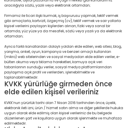
kartvizitler, dijital pazarlama ve çağrı merkezi gibi kanallarımız
aracılığıyla sözlü, yazılı veya elektronik ortamdan;
Firmamız ile ticari ilişki kurmak, iş başvurusu yapmak, teklif vermek
gibi amaçlarla, kartvizit, özgeçmiş (cv), teklif vermek ve sair yollarla
kişisel verilerini paylaşan kişilerden alınan, fiziki veya sanal bir
ortamda, yüz yüze ya da mesafeli, sözlü veya yazılı ya da elektronik
ortamdan;
Ayrıca farklı kanallardan dolaylı yoldan elde edilen, web sitesi, blog,
yarışma, anket, oyun, kampanya ve benzeri amaçlı kullanılan
(mikro) web sitelerinden ve sosyal medyadan elde edilen veriler, e-
bülten okuma veya tıklama hareketleri, kamuya açık veri
tabanlarının sunduğu veriler, sosyal medya platformlarından
paylaşıma açık profil ve verilerden; işlenebilmekte ve
toplanabilmektedir.
KVKK yürürlüğe girmeden önce
elde edilen kişisel verileriniz
KVKK’nun yürürlük tarihi olan 7 Nisan 2016 tarihinden önce, üyelik,
elektronik ileti izni, ürün / hizmet satın alma ve diğer şekillerde hukuka
uygun olarak elde edilmiş olan kişisel verileriniz de bu belgede
düzenlenen şart ve koşullara uygun olarak işlenmekte ve muhafaza
edilmektedir.