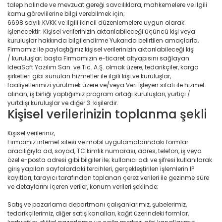
talep halinde ve mevzuat gereği savcılıklara, mahkemelere ve ilgili
kamu görevlilerine bilgi verebilmek için;
6698 sayılı KVKK ve ilgili ikincil düzenlemelere uygun olarak
işlenecektir. Kişisel verilerinizin aktarılabileceği üçüncü kişi veya
kuruluşlar hakkında bilgilendirme Yukarıda belirtilen amaçlarla,
Firmamız ile paylaştığınız kişisel verilerinizin aktarılabileceği kişi
/ kuruluşlar; başta Firmamızın e-ticaret altyapısını sağlayan
IdeaSoft Yazılım San. ve Tic. A.Ş. olmak üzere, tedarikçiler, kargo
şirketleri gibi sunulan hizmetler ile ilgili kişi ve kuruluşlar,
faaliyetlerimizi yürütmek üzere ve/veya Veri İşleyen sıfatı ile hizmet
alınan, iş birliği yaptığımız program ortağı kuruluşları, yurtiçi /
yurtdışı kuruluşlar ve diğer 3. kişilerdir.
Kişisel verilerinizin toplanma şekli
Kişisel verileriniz,
Firmamız internet sitesi ve mobil uygulamalarındaki formlar
aracılığıyla ad, soyad, TC kimlik numarası, adres, telefon, iş veya
özel e-posta adresi gibi bilgiler ile; kullanıcı adı ve şifresi kullanılarak
giriş yapılan sayfalardaki tercihleri, gerçekleştirilen işlemlerin IP
kayıtları, tarayıcı tarafından toplanan çerez verileri ile gezinme süre
ve detaylarını içeren veriler, konum verileri şeklinde;
Satış ve pazarlama departmanı çalışanlarımız, şubelerimiz,
tedarikçilerimiz, diğer satış kanalları, kağıt üzerindeki formlar,