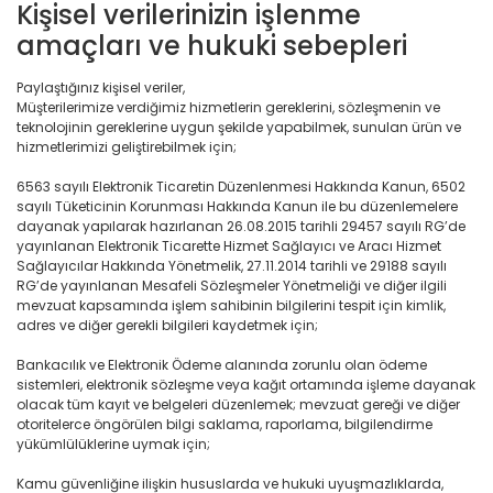
Kişisel verilerinizin işlenme
amaçları ve hukuki sebepleri
Paylaştığınız kişisel veriler,
Müşterilerimize verdiğimiz hizmetlerin gereklerini, sözleşmenin ve
teknolojinin gereklerine uygun şekilde yapabilmek, sunulan ürün ve
hizmetlerimizi geliştirebilmek için;
6563 sayılı Elektronik Ticaretin Düzenlenmesi Hakkında Kanun, 6502
sayılı Tüketicinin Korunması Hakkında Kanun ile bu düzenlemelere
dayanak yapılarak hazırlanan 26.08.2015 tarihli 29457 sayılı RG’de
yayınlanan Elektronik Ticarette Hizmet Sağlayıcı ve Aracı Hizmet
Sağlayıcılar Hakkında Yönetmelik, 27.11.2014 tarihli ve 29188 sayılı
RG’de yayınlanan Mesafeli Sözleşmeler Yönetmeliği ve diğer ilgili
mevzuat kapsamında işlem sahibinin bilgilerini tespit için kimlik,
adres ve diğer gerekli bilgileri kaydetmek için;
Bankacılık ve Elektronik Ödeme alanında zorunlu olan ödeme
sistemleri, elektronik sözleşme veya kağıt ortamında işleme dayanak
olacak tüm kayıt ve belgeleri düzenlemek; mevzuat gereği ve diğer
otoritelerce öngörülen bilgi saklama, raporlama, bilgilendirme
yükümlülüklerine uymak için;
Kamu güvenliğine ilişkin hususlarda ve hukuki uyuşmazlıklarda,