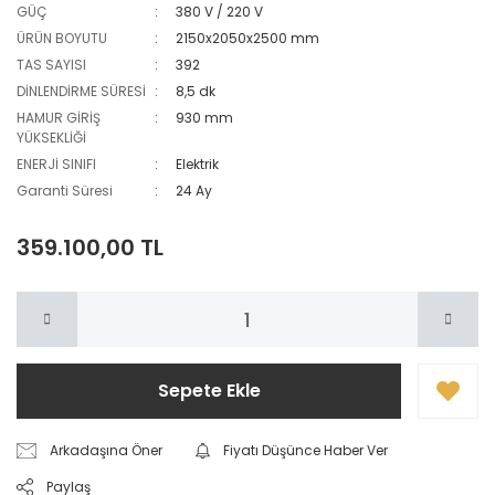
GÜÇ
380 V / 220 V
ÜRÜN BOYUTU
2150x2050x2500 mm
TAS SAYISI
392
DİNLENDİRME SÜRESİ
8,5 dk
HAMUR GİRİŞ
930 mm
YÜKSEKLİĞİ
ENERJİ SINIFI
Elektrik
Garanti Süresi
24 Ay
359.100,00 TL
Sepete Ekle
Arkadaşına Öner
Fiyatı Düşünce Haber Ver
Paylaş