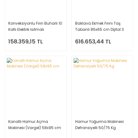
Konveksiyonlu Fırın Buharlı 10
Baklava Ekmek Fırını Taş
Katlı Elektrik Isıtmalı
Tabanlı 85x65 cm Dijital 3
Katlı Elektrikli Kombine Set
158.359,15 TL
616.653,44 TL
Kanatlı Hamur Açma
Hamur Yoğurma Makinesi
Makinesi (Vargel) 58x95 cm
Defransiyelli 50/75 Kg