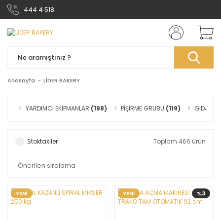
444 4 518
Anasayfa
LİDER BAKERY
YARDIMCI EKİPMANLAR
(198)
PİŞİRME GRUBU
(119)
GIDA HAZ
Stoktakiler
Toplam 466 ürün
YENİ
YENİ
%3