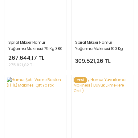
Sprial Mikser Hamur
Spiral Mikser Hamur
Yoğurma Makinesi 75 Kg 380
Yoğurma Makinesi 100 Kg
V Çok Fonksiyonlu
380 V Çok Fonnksiyonlu
267.644,17 TL
309.521,26 TL
275.921,82 TL
YENİ