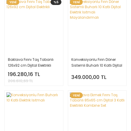
YENİ
%5
YENİ
Baklava Fırını Taş Tabanlı
Konveksiyonlu Fırın Döner
126x92 cm Dijital Elektrikli
Sistemli Buharlı 10 Katlı Dijital
Elektrik Isıtmalı
196.280,16 TL
349.000,00 TL
Mayalandırmalı
206.610,69 TL
YENİ