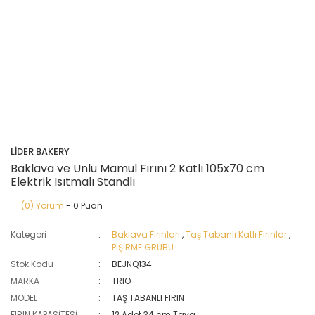
LİDER BAKERY
Baklava ve Unlu Mamul Fırını 2 Katlı 105x70 cm
Elektrik Isıtmalı Standlı
(0) Yorum
- 0 Puan
Kategori
Baklava Fırınları
,
Taş Tabanlı Katlı Fırınlar
,
PİŞİRME GRUBU
Stok Kodu
BEJNQ134
MARKA
TRIO
MODEL
TAŞ TABANLI FIRIN
FIRIN KAPASİTESİ
12 Adet 34 cm Tava