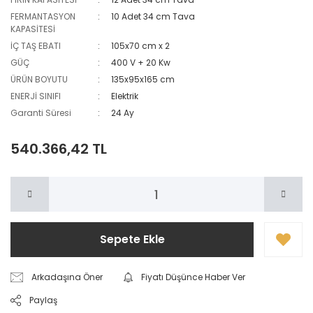
FERMANTASYON
10 Adet 34 cm Tava
KAPASİTESİ
İÇ TAŞ EBATI
105x70 cm x 2
GÜÇ
400 V + 20 Kw
ÜRÜN BOYUTU
135x95x165 cm
ENERJİ SINIFI
Elektrik
Garanti Süresi
24 Ay
540.366,42 TL
Sepete Ekle
Arkadaşına Öner
Fiyatı Düşünce Haber Ver
Paylaş