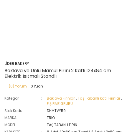
LİDER BAKERY
Baklava ve Unlu Mamul Fırını 2 Katlı 124x84 cm
Elektrik Isıtmalı Standlı
(0) Yorum
- 0 Puan
Kategori
Baklava Fırınları
,
Taş Tabanlı Katlı Fırınlar
,
PİŞİRME GRUBU
Stok Kodu
DHMTVY59
MARKA
TRIO
MODEL
TAŞ TABANLI FIRIN
KAPASİTE
8 Adet 40x60 cm Tepsi / 3 Adet 40x80 cm