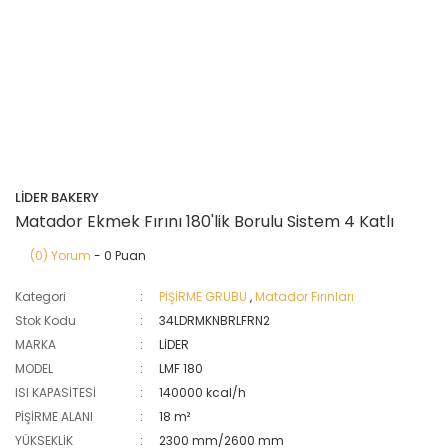
LİDER BAKERY
Matador Ekmek Fırını 180'lik Borulu Sistem 4 Katlı
(0) Yorum
- 0 Puan
Kategori
PİŞİRME GRUBU
,
Matador Fırınları
Stok Kodu
34LDRMKNBRLFRN2
MARKA
LİDER
MODEL
LMF 180
ISI KAPASİTESİ
140000 kcal/h
PİŞİRME ALANI
18 m²
YÜKSEKLİK
2300 mm/2600 mm