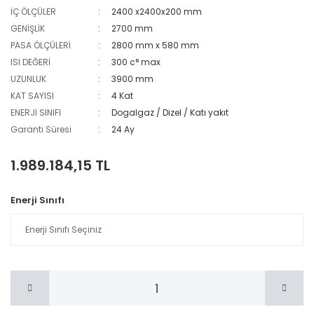
İÇ ÖLÇÜLER
2400 x2400x200 mm
GENİŞLİK
2700 mm
PASA ÖLÇÜLERİ
2800 mm x 580 mm
ISI DEĞERİ
300 c° max
UZUNLUK
3900 mm
KAT SAYISI
4 Kat
ENERJİ SINIFI
Dogalgaz / Dizel / Katı yakıt
Garanti Süresi
24 Ay
1.989.184,15 TL
Enerji Sınıfı