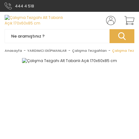
444 4 518
Anasayfa
YARDIMCI EKİPMANLAR
Çalışma Tezgahları
Çalışma Tezgah