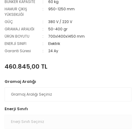
BUNKER KAPASİTE
60 kg
HAMUR ÇIKIŞ
950-1250 mm
YÜKSEKLİĞİ
GÜÇ
380 V / 220 V
GRAMAJ ARALIĞI
50-400 gr
ÜRÜN BOYUTU
700x1400x1450 mm
ENERJİ SINIFI
Elektrik
Garanti Süresi
24 Ay
460.845,00 TL
Gramaj Aralığı
Enerji Sınıfı