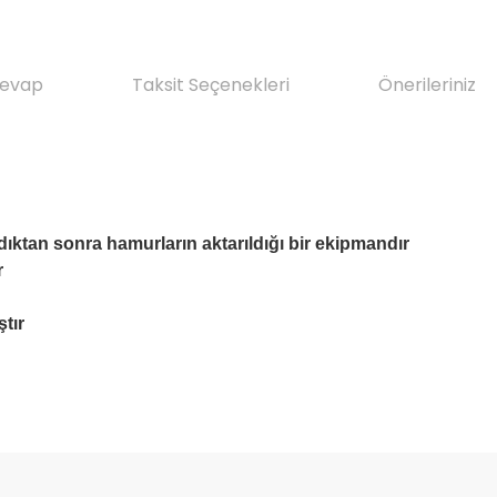
Cevap
Taksit Seçenekleri
Önerileriniz
tan sonra hamurların aktarıldığı bir ekipmandır
r
tır
da yetersiz gördüğünüz noktaları öneri formunu kullanarak tarafımıza il
Ürün hakkında henüz soru sorulmamış.
Bu ürüne ilk yorumu siz yapın!