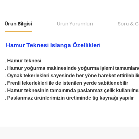
Ürün Bilgisi
Ürün Yorumları
Soru & 
Hamur Teknesi Islanga Özellikleri
. Hamur teknesi
. Hamur yoğurma makinesinde yoğurma işlemi tamamlandık
. Oynak tekerlekleri sayesinde her yöne hareket ettirilebili
. Frenli tekerlekleri ile de istenilen yerde sabitlenebilir
. Hamur teknesinin tamamında paslanmaz çelik kullanılmış
. Paslanmaz ürünlerimizin üretiminde tig kaynağı yapılır
Bu ürünün fiyat bilgisi, resim, ürün açıklamalarında ve diğer konular
Görüş ve önerileriniz için teşekkür ederiz.