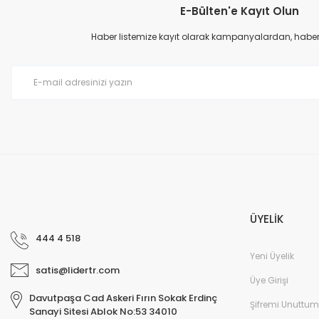
E-Bülten'e Kayıt Olun
Ürün resmi kalitesiz, bozuk veya görüntülenemiyor.
Ürün açıklamasında eksik bilgiler bulunuyor.
Haber listemize kayıt olarak kampanyalardan, haberda
Ürün bilgilerinde hatalar bulunuyor.
Ürün fiyatı diğer sitelerden daha pahalı.
Bu ürüne benzer farklı alternatifler olmalı.
ÜYELİK
444 4 518
Yeni Üyelik
satis@lidertr.com
Üye Girişi
Davutpaşa Cad Askeri Fırın Sokak Erdinç
Şifremi Unuttum
Sanayi Sitesi Ablok No:53 34010