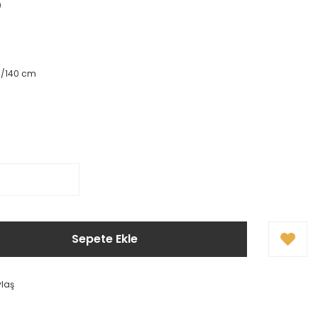
9
0/140 cm
Sepete Ekle
ylaş