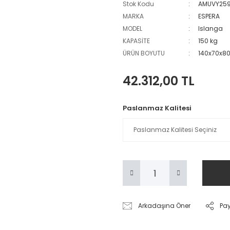
Stok Kodu
AMUVY25
MARKA
ESPERA
MODEL
Islanga
KAPASİTE
150 kg
ÜRÜN BOYUTU
140x70x8
42.312,00 TL
Paslanmaz Kalitesi
Arkadaşına Öner
Pa