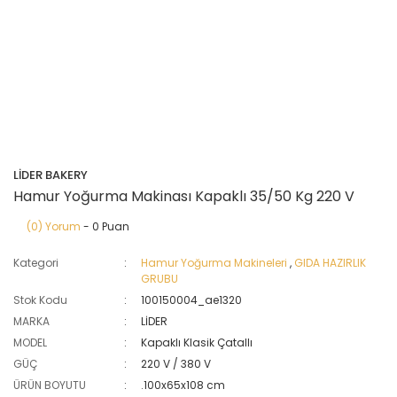
LİDER BAKERY
Hamur Yoğurma Makinası Kapaklı 35/50 Kg 220 V
(0) Yorum
- 0 Puan
Kategori
Hamur Yoğurma Makineleri
,
GIDA HAZIRLIK
GRUBU
Stok Kodu
100150004_ae1320
MARKA
LİDER
MODEL
Kapaklı Klasik Çatallı
GÜÇ
220 V / 380 V
ÜRÜN BOYUTU
.100x65x108 cm