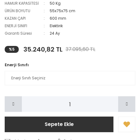
HAMUR KAPASİTESİ
50 Kg
ÜRÜN BOYUTU
55x75x75 cm
KAZAN ÇAPI
600 mm
ENERJİ SINIFI
Elektirik
Garanti Süresi
24 Ay
35.240,82 TL
37.095,60 TL
%5
Enerji Sınıfı
Sepete Ekle