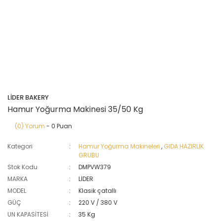
LİDER BAKERY
Hamur Yoğurma Makinesi 35/50 Kg
(0) Yorum
- 0 Puan
Kategori
Hamur Yoğurma Makineleri
,
GIDA HAZIRLIK
GRUBU
Stok Kodu
DMPVW379
MARKA
LİDER
MODEL
Klasik çatallı
GÜÇ
220 V / 380 V
UN KAPASİTESİ
35 Kg