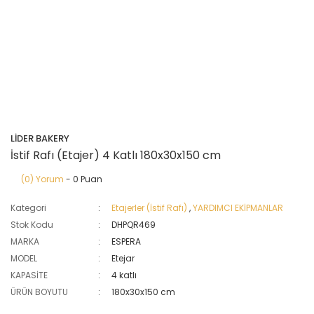
LİDER BAKERY
İstif Rafı (Etajer) 4 Katlı 180x30x150 cm
(0) Yorum
- 0 Puan
Kategori
Etajerler (İstif Rafı)
,
YARDIMCI EKİPMANLAR
Stok Kodu
DHPQR469
MARKA
ESPERA
MODEL
Etejar
KAPASİTE
4 katlı
ÜRÜN BOYUTU
180x30x150 cm