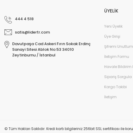
ÜYELİK
444 4 518
Yeni Üyelik
satis@lidertr.com
Üye Girişi
Davutpaşa Cad Askeri Fırın Sokak Erdinç
Şifremi Unuttum
Sanayi Sitesi Ablok No:53 34010
Zeytinburnu / İstanbul
İletişim Formu
Havale Bildirim
Sipariş Sorgula
Kargo Takibi
İletişim
© Tüm Hakları Saklıdır. Kredi kartı bilgileriniz 256bit SSL sertifikası ile k