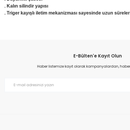
. Kalın silindir yapısı
. Triger kayışlı iletim mekanizması sayesinde uzun süreler
Bu ürünün fiyat bilgisi, resim, ürün açıklamalarında ve diğer konular
Görüş ve önerileriniz için teşekkür ederiz.
E-Bülten'e Kayıt Olun
Ürün resmi kalitesiz, bozuk veya görüntülenemiyor.
Ürün açıklamasında eksik bilgiler bulunuyor.
Haber listemize kayıt olarak kampanyalardan, haberda
Ürün bilgilerinde hatalar bulunuyor.
Ürün fiyatı diğer sitelerden daha pahalı.
Bu ürüne benzer farklı alternatifler olmalı.