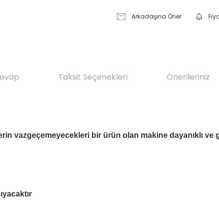
Arkadaşına Öner
Fiy
Cevap
Taksit Seçenekleri
Önerileriniz
slerin vazgeçemeyecekleri bir ürün olan makine dayanıklı ve 
şıyacaktır