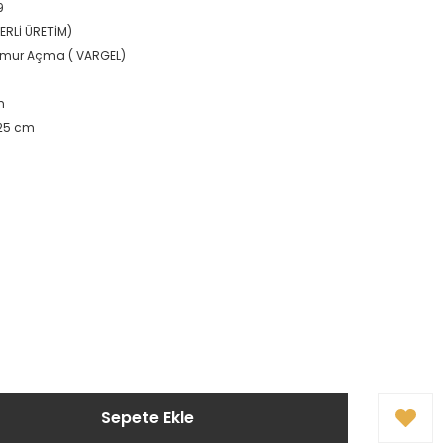
9
ERLİ ÜRETİM)
amur Açma ( VARGEL)
m
125 cm
Sepete Ekle