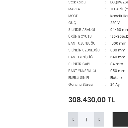
Stok Kodu
DEQUWZ6
MARKA
TEDARİK (Y
MODEL
Kanetlı H
GÜÇ
220 V
SİLİNDİR ARALIĞI
0.1-60 m
ÜRÜN BOYUTU
120x365x
BANT UZUNLUĞU
1600 mm
SİLİNDİR UZUNLUĞU
600 mm
BANT GENİŞLİĞİ
640 mm
SİLİNDİR ÇAPI
84 mm
BANT YÜKSEKLİĞİ
950 mm
ENERJİ SINIFI
Elektirik
Garanti Süresi
24 Ay
308.430,00 TL