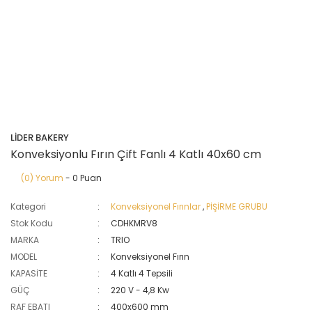
LİDER BAKERY
Konveksiyonlu Fırın Çift Fanlı 4 Katlı 40x60 cm
(0) Yorum
- 0 Puan
Kategori
Konveksiyonel Fırınlar
,
PİŞİRME GRUBU
Stok Kodu
CDHKMRV8
MARKA
TRIO
MODEL
Konveksiyonel Fırın
KAPASİTE
4 Katlı 4 Tepsili
GÜÇ
220 V - 4,8 Kw
RAF EBATI
400x600 mm