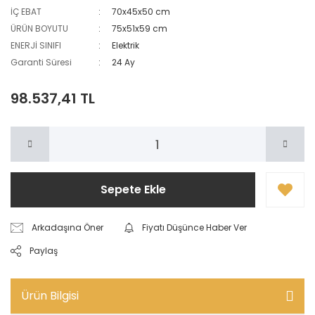
İÇ EBAT
70x45x50 cm
ÜRÜN BOYUTU
75x51x59 cm
ENERJİ SINIFI
Elektrik
Garanti Süresi
24 Ay
98.537,41 TL
Sepete Ekle
Arkadaşına Öner
Fiyatı Düşünce Haber Ver
Paylaş
Ürün Bilgisi