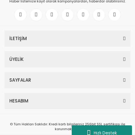
Haber listemize kayıt olarak kampanyalardan, haberdar olabilirsiniz.
İLETİŞİM
ÜYELİK
SAYFALAR
HESABIM
© Tüm Hakları Saklıdır. Kredi kartı bilgileriniz 256bit SSL sertifikası ile
korunmaktadır.
Hızlı Destek