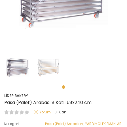
Un Eleme Makineleri
Vakum ve Paketleme Makinaları
Yük Taşıma Arabaları
LİDER BAKERY
Pasa (Palet) Arabası 8 Katlı 58x240 cm
(0) Yorum
- 0 Puan
Kategori
Pasa (Palet) Arabaları
,
YARDIMCI EKİPMANLAR