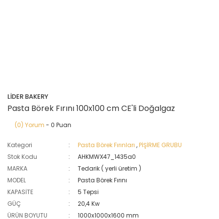
LİDER BAKERY
Pasta Börek Fırını 100x100 cm CE'li Doğalgaz
(0) Yorum
- 0 Puan
Kategori
Pasta Börek Fırınları
,
PİŞİRME GRUBU
Stok Kodu
AHKMWX47_1435a0
MARKA
Tedarik ( yerli üretim )
MODEL
Pasta Börek Fırını
KAPASİTE
5 Tepsi
GÜÇ
20,4 Kw
ÜRÜN BOYUTU
1000x1000x1600 mm