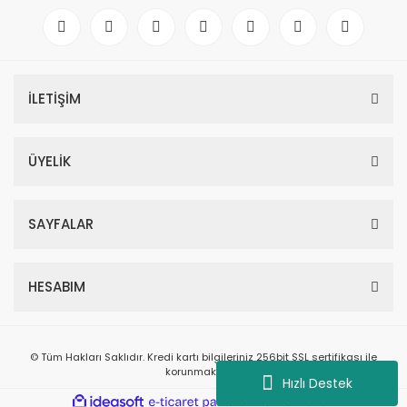
İLETİŞİM
ÜYELİK
SAYFALAR
HESABIM
© Tüm Hakları Saklıdır. Kredi kartı bilgileriniz 256bit SSL sertifikası ile
korunmaktadır.
Hızlı Destek
ile
ideasoft
e-