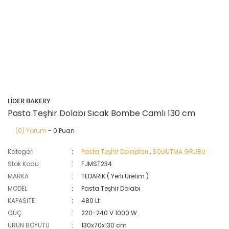
LİDER BAKERY
Pasta Teşhir Dolabı Sıcak Bombe Camlı 130 cm
(0) Yorum
- 0 Puan
Kategori
Pasta Teşhir Dolapları
,
SOĞUTMA GRUBU
Stok Kodu
FJMST234
MARKA
TEDARİK ( Yerli Üretim )
MODEL
Pasta Teşhir Dolabı
KAPASİTE
480 Lt
GÜÇ
220-240 V 1000 W
ÜRÜN BOYUTU
130x70x130 cm