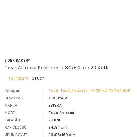
LİDER BAKERY
Tava Arabası Paslanmaz 34x84 cm 20 Katlı
(0) Yorum
- 0 Puan
Kategori
Tava-Tepsi Arabaları
,
YARDIMCI EKİPMANLAR
Stok Kodu
GRSUY459
MARKA
ESPERA
MODEL
Tava Arabası
KAPASİTE
20 Kat
RAF ÖLÇÜSÜ
34x84 cm
ÜRÜN BOYUTU
36x86x160 cm