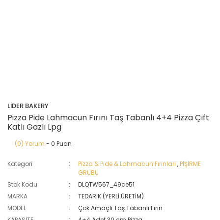
LİDER BAKERY
Pizza Pide Lahmacun Fırını Taş Tabanlı 4+4 Pizza Çift
Katlı Gazlı Lpg
(0) Yorum
- 0 Puan
Kategori
Pizza & Pide & Lahmacun Fırınları
,
PİŞİRME
GRUBU
Stok Kodu
DLQTW567_49ce51
MARKA
TEDARİK (YERLİ ÜRETİM)
MODEL
Çok Amaçlı Taş Tabanlı Fırın
KAPASİTE
4+4 Adet 30 cm Pizza