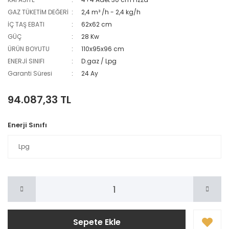
GAZ TÜKETİM DEĞERİ
2,4 m³ /h - 2,4 kg/h
İÇ TAŞ EBATI
62x62 cm
GÜÇ
28 Kw
ÜRÜN BOYUTU
110x95x96 cm
ENERJİ SINIFI
D.gaz / Lpg
Garanti Süresi
24 Ay
94.087,33 TL
Enerji Sınıfı
Sepete Ekle