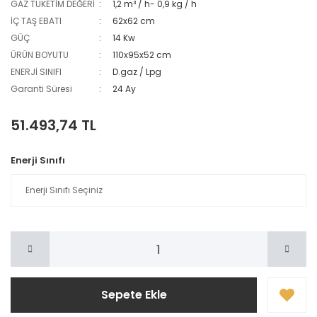
GAZ TÜKETİM DEĞERİ
1,2 m³ / h- 0,9 kg / h
İÇ TAŞ EBATI
62x62 cm
GÜÇ
14 Kw
ÜRÜN BOYUTU
110x95x52 cm
ENERJİ SINIFI
D.gaz / Lpg
Garanti Süresi
24 Ay
51.493,74 TL
Enerji Sınıfı
Sepete Ekle