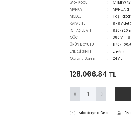
Stok Kodu
CHMPWY2
MARKA
MARGARI
MODEL
Taş Tabanl
KAPASİTE
9+9 Adet 
İÇ TAŞ EBATI
920x920 
GÜÇ
380 V - 18
ÜRÜN BOYUTU
1170x1100
ENERJİ SINIFI
Elektrik
Garanti Süresi
24 Ay
128.066,84 TL
Arkadaşına Öner
Fiy