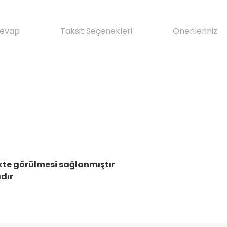
Cevap
Taksit Seçenekleri
Önerileriniz
kte görülmesi sağlanmıştır
ıdır
da yetersiz gördüğünüz noktaları öneri formunu kullanarak tarafımıza il