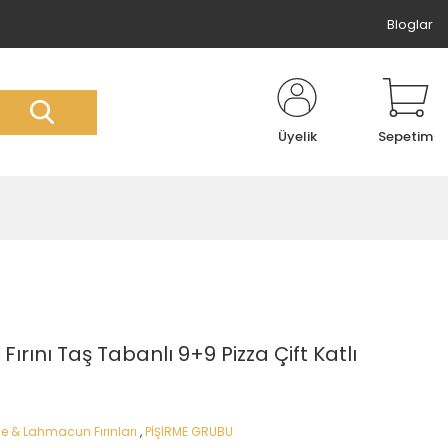
Bloglar
Üyelik
Sepetim
ırını Taş Tabanlı 9+9 Pizza Çift Katlı
de & Lahmacun Fırınları
,
PİŞİRME GRUBU