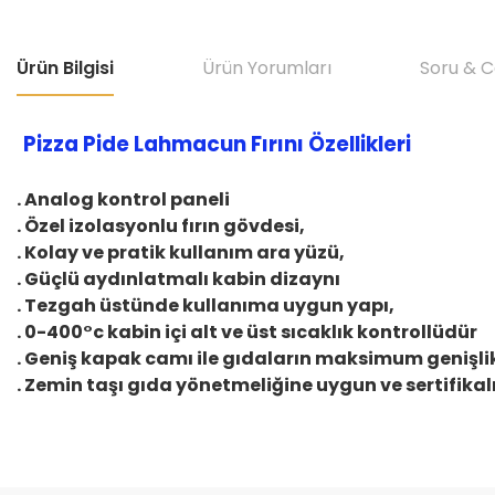
Ürün Bilgisi
Ürün Yorumları
Soru & 
Pizza Pide Lahmacun Fırını Özellikleri
. Analog kontrol paneli
. Özel izolasyonlu fırın gövdesi,
. Kolay ve pratik kullanım ara yüzü,
. Güçlü aydınlatmalı kabin dizaynı
. Tezgah üstünde kullanıma uygun yapı,
. 0-400°c kabin içi alt ve üst sıcaklık kontrollüdür
. Geniş kapak camı ile gıdaların maksimum genişli
. Zemin taşı gıda yönetmeliğine uygun ve sertifikal
Bu ürünün fiyat bilgisi, resim, ürün açıklamalarında ve diğer konular