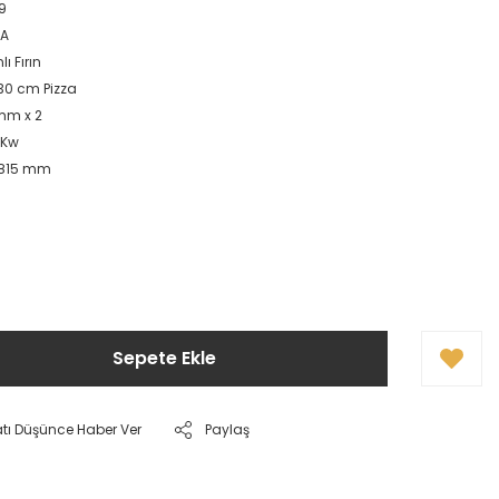
9
TA
ı Fırın
30 cm Pizza
mm x 2
 Kw
x815 mm
Sepete Ekle
atı Düşünce Haber Ver
Paylaş