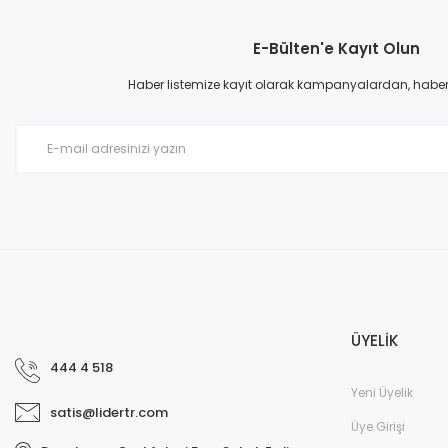
Görüş ve önerileriniz için teşekkür ederiz.
E-Bülten'e Kayıt Olun
Ürün resmi kalitesiz, bozuk veya görüntülenemiyor.
Ürün açıklamasında eksik bilgiler bulunuyor.
Haber listemize kayıt olarak kampanyalardan, haberda
Ürün bilgilerinde hatalar bulunuyor.
Ürün fiyatı diğer sitelerden daha pahalı.
Bu ürüne benzer farklı alternatifler olmalı.
ÜYELİK
444 4 518
Yeni Üyelik
satis@lidertr.com
Üye Girişi