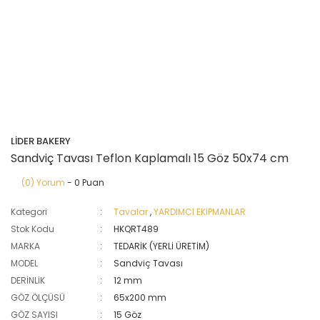
LİDER BAKERY
Sandviç Tavası Teflon Kaplamalı 15 Göz 50x74 cm
(0) Yorum
- 0 Puan
Kategori
Tavalar
,
YARDIMCI EKİPMANLAR
Stok Kodu
HKQRT489
MARKA
TEDARİK (YERLİ ÜRETİM)
MODEL
Sandviç Tavası
DERİNLİK
12 mm
GÖZ ÖLÇÜSÜ
65x200 mm
GÖZ SAYISI
15 Göz