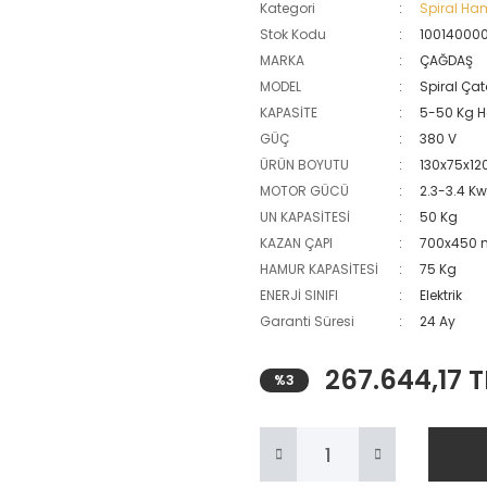
Kategori
Spiral Ha
Stok Kodu
10014000
MARKA
ÇAĞDAŞ
MODEL
Spiral Çat
KAPASİTE
5-50 Kg 
GÜÇ
380 V
ÜRÜN BOYUTU
130x75x1
MOTOR GÜCÜ
2.3-3.4 K
UN KAPASİTESİ
50 Kg
KAZAN ÇAPI
700x450
HAMUR KAPASİTESİ
75 Kg
ENERJİ SINIFI
Elektrik
Garanti Süresi
24 Ay
267.644,17 T
%3