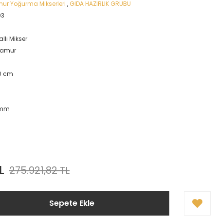
mur Yoğurma Mikserleri
,
GIDA HAZIRLIK GRUBU
03
allı Mikser
Hamur
20 cm
w
 mm
L
275.921,82 TL
Sepete Ekle