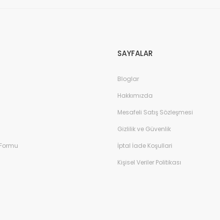
Gönder
SAYFALAR
Bloglar
Hakkımızda
Mesafeli Satış Sözleşmesi
Gizlilik ve Güvenlik
 Formu
İptal İade Koşullari
Kişisel Veriler Politikası