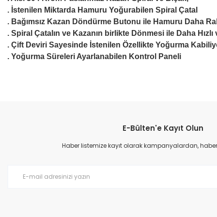
. İstenilen Miktarda Hamuru Yoğurabilen Spiral Çatal
. Bağımsız Kazan Döndürme Butonu ile Hamuru Daha Rah
. Spiral Çatalın ve Kazanın birlikte Dönmesi ile Daha Hız
. Çift Deviri Sayesinde İstenilen Özellikte Yoğurma Kabiliy
. Yoğurma Süreleri Ayarlanabilen Kontrol Paneli
Bu ürünün fiyat bilgisi, resim, ürün açıklamalarında ve diğer konular
Görüş ve önerileriniz için teşekkür ederiz.
E-Bülten'e Kayıt Olun
Ürün resmi kalitesiz, bozuk veya görüntülenemiyor.
Ürün açıklamasında eksik bilgiler bulunuyor.
Haber listemize kayıt olarak kampanyalardan, haberda
Ürün bilgilerinde hatalar bulunuyor.
Ürün fiyatı diğer sitelerden daha pahalı.
Bu ürüne benzer farklı alternatifler olmalı.