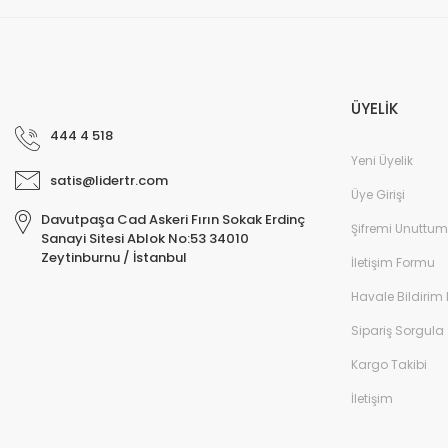
ÜYELİK
444 4 518
Yeni Üyelik
satis@lidertr.com
Üye Girişi
Davutpaşa Cad Askeri Fırın Sokak Erdinç
Şifremi Unuttum
Sanayi Sitesi Ablok No:53 34010
Zeytinburnu / İstanbul
İletişim Formu
Havale Bildirim
Sipariş Sorgula
Kargo Takibi
İletişim