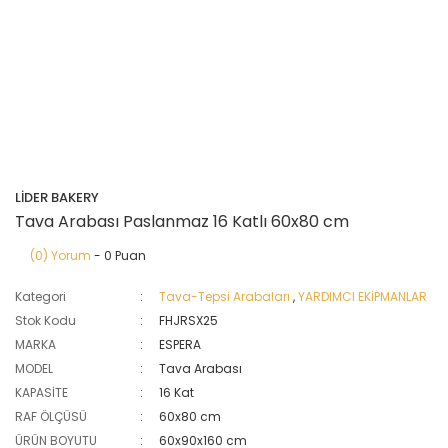
LİDER BAKERY
Tava Arabası Paslanmaz 16 Katlı 60x80 cm
(0) Yorum
- 0 Puan
Kategori
Tava-Tepsi Arabaları
,
YARDIMCI EKİPMANLAR
Stok Kodu
FHJRSX25
MARKA
ESPERA
MODEL
Tava Arabası
KAPASİTE
16 Kat
RAF ÖLÇÜSÜ
60x80 cm
ÜRÜN BOYUTU
60x90x160 cm