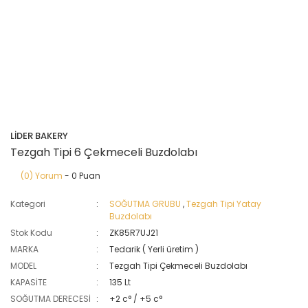
LİDER BAKERY
Tezgah Tipi 6 Çekmeceli Buzdolabı
(0) Yorum
- 0 Puan
Kategori
SOĞUTMA GRUBU
,
Tezgah Tipi Yatay
Buzdolabı
Stok Kodu
ZK85R7UJ21
MARKA
Tedarik ( Yerli üretim )
MODEL
Tezgah Tipi Çekmeceli Buzdolabı
KAPASİTE
135 Lt
SOĞUTMA DERECESİ
+2 c° / +5 c°