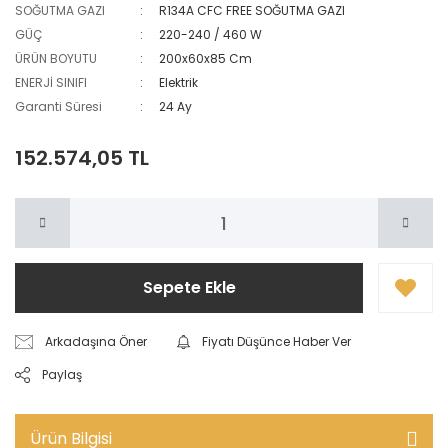
SOĞUTMA GAZI
R134A CFC FREE SOĞUTMA GAZI
GÜÇ
220-240 / 460 W
ÜRÜN BOYUTU
200x60x85 Cm
ENERJİ SINIFI
Elektrik
Garanti Süresi
24 Ay
152.574,05 TL
Sepete Ekle
Arkadaşına Öner
Fiyatı Düşünce Haber Ver
Paylaş
Ürün Bilgisi