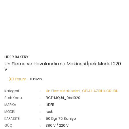
LİDER BAKERY
Un Eleme ve Havalandırma Makinesi İpek Model 220
V
(0) Yorum
- 0 Puan
Kategori
Un Eleme Makineleri
,
GIDA HAZIRLIK GRUBU
Stok Kodu
BCFHJQU4_9bd920
MARKA
LİDER
MODEL
İpek
KAPASİTE
50 Kg/ 75 Saniye
GÜÇ
380 V / 220 V