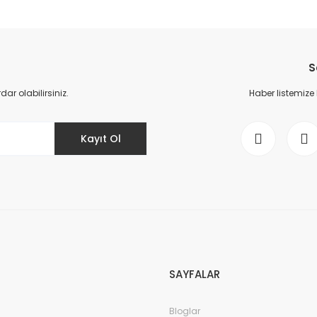
S
r olabilirsiniz.
Haber listemize
Kayıt Ol
SAYFALAR
Bloglar