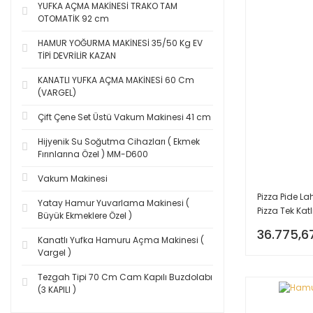
YUFKA AÇMA MAKİNESİ TRAKO TAM
OTOMATİK 92 cm
HAMUR YOĞURMA MAKİNESİ 35/50 Kg EV
TİPİ DEVRİLİR KAZAN
KANATLI YUFKA AÇMA MAKİNESİ 60 Cm
(VARGEL)
Çift Çene Set Üstü Vakum Makinesi 41 cm
Hijyenik Su Soğutma Cihazları ( Ekmek
Fırınlarına Özel ) MM-D600
Vakum Makinesi
Pizza Pide La
Yatay Hamur Yuvarlama Makinesi (
Pizza Tek Katlı 
Büyük Ekmeklere Özel )
36.775,6
Kanatlı Yufka Hamuru Açma Makinesi (
Vargel )
Tezgah Tipi 70 Cm Cam Kapılı Buzdolabı
(3 KAPILI )