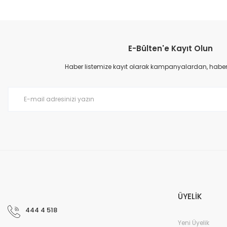
E-Bülten'e Kayıt Olun
Haber listemize kayıt olarak kampanyalardan, haberda
ÜYELİK
444 4 518
Yeni Üyelik