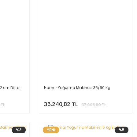
2 cm Dijital
Hamur Yoğurma Makinesi 35/50 Kg
35.240,82 TL
 TL
37.095,60 TL
%3
YENİ
%5