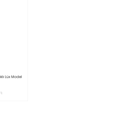
lı Lüx Model
TL