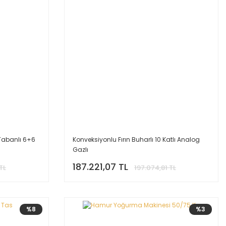
 Tabanlı 6+6
Konveksiyonlu Fırın Buharlı 10 Katlı Analog
Gazlı
187.221,07 TL
TL
197.074,81 TL
%8
%3