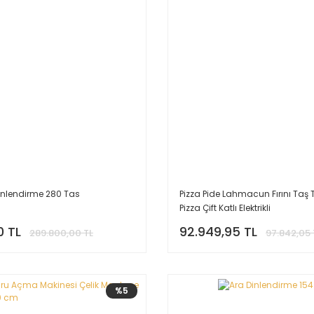
inlendirme 280 Tas
Pizza Pide Lahmacun Fırını Taş
Pizza Çift Katlı Elektrikli
0 TL
92.949,95 TL
289.800,00 TL
97.842,05 
%5