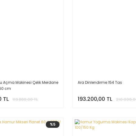
u Açma Makinesi Çelik Merdane
Ara Dinlendirme 154 Tas
 60 cm
0 TL
193.200,00 TL
119.880,00 TL
210.000,0
%5