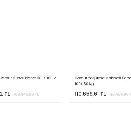
Hamur Mikseri Planet 60 Lt 380 V
Hamur Yoğurma Makinesi Kapak
100/150 Kg
2 TL
110.659,61 TL
108.345,60 TL
116.483,80 