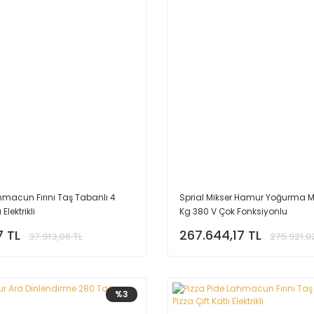
hmacun Fırını Taş Tabanlı 4
Sprial Mikser Hamur Yoğurma M
Elektrikli
Kg 380 V Çok Fonksiyonlu
7 TL
267.644,17 TL
37.913,06 TL
275.921,8
%3