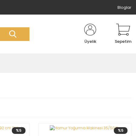
Bloglar
Üyelik
Sepetim
%5
%5