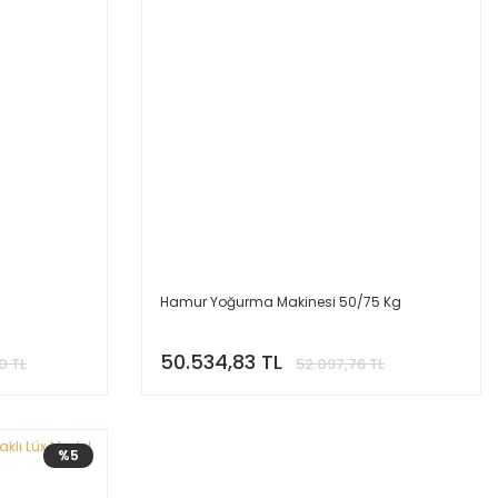
Hamur Yoğurma Makinesi 50/75 Kg
50.534,83 TL
0 TL
52.097,76 TL
%5