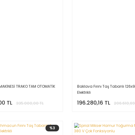
MAKİNESİ TRAKO TAM OTOMATİK
Baklava Fırını Taş Tabanlı 126x9
Elektrikli
00 TL
196.280,16 TL
335.000,00 TL
206.610,69
%3